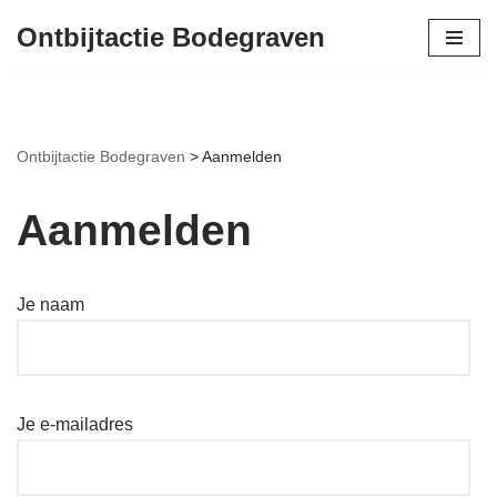
Ontbijtactie Bodegraven
Ga
naar
de
inhoud
Ontbijtactie Bodegraven
>
Aanmelden
Aanmelden
Je naam
Je e-mailadres