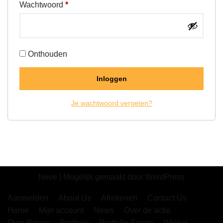
Wachtwoord
*
Onthouden
Inloggen
Je wachtwoord vergeten?
Neve
| Mogelijk gemaakt door
WordPress
Aanmelden
About Us
Afrekenen
Contact Us
Home
Mijn account
News
Over de actie
Over Rotary
Portfolio
Portfolio Single
Winkel