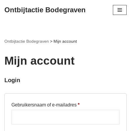
Ontbijtactie Bodegraven
Ga
naar
de
inhoud
Ontbijtactie Bodegraven
>
Mijn account
Mijn account
Login
Gebruikersnaam of e-mailadres
*