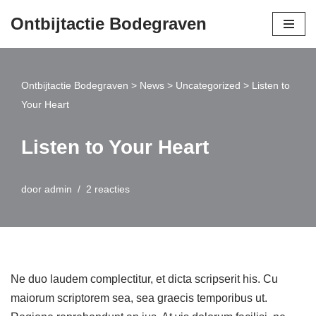
Ontbijtactie Bodegraven
Ga
naar
de
Ontbijtactie Bodegraven
>
News
>
Uncategorized
>
Listen to
inhoud
Your Heart
Listen to Your Heart
door
admin
2 reacties
Ne duo laudem complectitur, et dicta scripserit his. Cu
maiorum scriptorem sea, sea graecis temporibus ut.